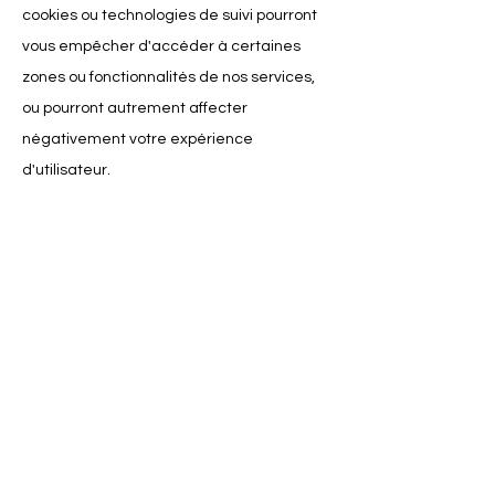
cookies ou technologies de suivi pourront
vous empêcher d'accéder à certaines
zones ou fonctionnalités de nos services,
ou pourront autrement affecter
négativement votre expérience
d'utilisateur.
Les liens suivants peuvent être utiles, ou
vous pouvez utiliser l'option
«
Aide
»
de
votre navigateur.
Paramètres des cookies dans Firefox
Paramètres des cookies dans Internet
Explorer
Paramètres des cookies dans Google
Chrome